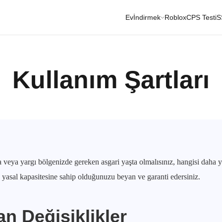
Ev
İndirmek
Roblox
CPS Testi
S
Kullanım Şartları
 veya yargı bölgenizde gereken asgari yaşta olmalısınız, hangisi daha
 yasal kapasitesine sahip olduğunuzu beyan ve garanti edersiniz.
an Değişiklikler