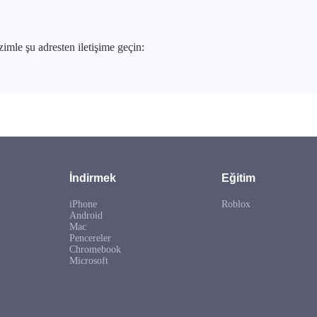
imle şu adresten iletişime geçin:
İndirmek
Eğitim
iPhone
Roblox
Android
Mac
Pencereler
Chromebook
Microsoft