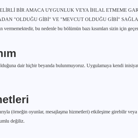
, BELİRLİ BİR AMACA UYGUNLUK VEYA İHLAL ETMEME G
MADAN "OLDUĞU GİBİ" VE "MEVCUT OLDUĞU GİBİ" SAĞ
in vermemektedir, bu nedenle bu bölümün bazı kısımları sizin için geçerl
anım
olduğuna dair hiçbir beyanda bulunmuyoruz. Uygulamaya kendi inisiyati
etleri
yla (örneğin oyunlar, mesajlaşma hizmetleri) etkileşime girebilir veya bu
umlu değiliz.