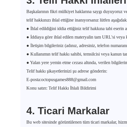
3. Telif Hakkı İhlaller
Başkalarının fikri mülkiyet haklarına saygı duyuyoruz ve
telif hakkınızı ihlal ettiğine inanıyorsanız lütfen aşağıdaki
● İhlal edildiğini iddia ettiğiniz telif hakkına tabi eserin 
● İddiaya göre ihlal edilen materyalin tam URL'si veya
● İletişim bilgileriniz (adınız, adresiniz, telefon numaran
● Kullanımın telif hakkı sahibi, temsilcisi veya kanun tar
● Yalan yere yemin etme cezası altında, verilen bilgiler
Telif hakkı şikayetlerinizi şu adrese gönderin:
E-posta:
octopusgames888@gmail.com
Konu satırı: Telif Hakkı İhlali Bildirimi
4. Ticari Markalar
Bu web sitesinde görüntülenen tüm ticari markalar, hizmet