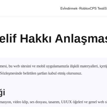
Ev
İndirmek
Roblox
CPS Testi
S
elif Hakkı Anlaşma
si, bu web sitesini ve mobil uygulamamızla ilişkili materyalleri, içeriğ
özleşmesinde belirtilen şartları kabul etmiş olursunuz.
ği
masyon, video klip, ses dosyası, tasarım, UI/UX öğeleri ve genel web si