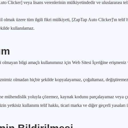
uto Clicker] veya lisans verenlerinin mülkiyetindedir ve uluslararası tel
il olmak üzere tüm ilgili fikri mülkiyeti, [ZapTap Auto Clicker]'ın telif 
ekilde kullanılamaz.
nım
cari olmayan bilgi amaçlı kullanımınız için Web Sitesi İçeriğine erişmeni
lı iznimiz olmadan hiçbir şekilde kopyalayamaz, çoğaltamaz, değiştire
ne mühendislik yoluyla çözemez, kaynak kodunu parçalayamaz veya çı
yetkisiz kullanımı telif hakkı, ticari marka ve diğer geçerli yasaları ih