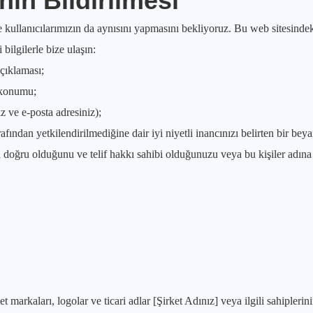
inin Bildirilmesi
 kullanıcılarımızın da aynısını yapmasını bekliyoruz. Bu web sitesinde
 bilgilerle bize ulaşın:
açıklaması;
 konumu;
ız ve e-posta adresiniz);
afından yetkilendirilmediğine dair iyi niyetli inancınızı belirten bir beya
in doğru olduğunu ve telif hakkı sahibi olduğunuzu veya bu kişiler adına
 markaları, logolar ve ticari adlar [Şirket Adınız] veya ilgili sahipler