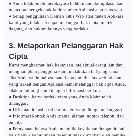
● Anda tidak boleh merekayasa balik, mendekompilasi, atau
mencoba mengekstrak kode sumber Aplikasi atau situs web.
● Setiap penggunaan Konten Situs Web atau materi Aplikasi
kami yang tidak sah dapat melanggar hak cipta, merek
dagang, dan hukum lainnya yang berlaku.
3. Melaporkan Pelanggaran Hak
Cipta
Kami menghormati hak kekayaan intelektual orang lain dan
mengharapkan pengguna kami melakukan hal yang sama.
Jika Anda yakin bahwa materi apa pun di situs web ini atau
yang terkait dengan Aplikasi kami melanggar hak cipta Anda,
silakan hubungi kami dengan informasi berikut:
● Deskripsi karya berhak cipta yang Anda klaim telah
dilanggar;
● URL atau lokasi pasti dari materi yang diduga melanggar;
● Informasi kontak Anda (nama, alamat, nomor telepon, dan
email);
● Pernyataan bahwa Anda memiliki keyakinan dengan itikad
baik bahwa penggunaan tersebut tidak diizinkan oleh pemilik