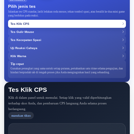
Pilih jenis tes
Jalankan tes CPS standar, latih ledakan roda mouse, tekan tombol spasi, atau beralih ke dua mini game
yang berfokus pada reaksi.
Tes Klik CPS
Tes Gulir Mouse
Tes Kecepatan Spasi
Uji Reaksi Cahaya
Klik Warna
Tip cepat
Gunakan perangkat yang sama untuk setiap putaran, pertahankan satu ritme selama pengujian, dan
hindari berpindah tab di tengah proses jika Anda menginginkan hasil yang sebanding.
Tes Klik CPS
Klik di dalam panel untuk memulai. Setiap klik yang valid diperhitungkan
terhadap skor Anda, dan pembaruan CPS langsung Anda selama proses
berlangsung.
masukan tikus