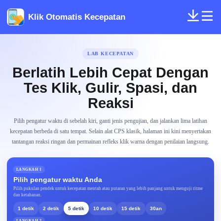
Klik Otomatis Kecepatan
LAB KECEPATAN
Berlatih Lebih Cepat Dengan
Tes Klik, Gulir, Spasi, dan
Reaksi
Pilih pengatur waktu di sebelah kiri, ganti jenis pengujian, dan jalankan lima latihan
kecepatan berbeda di satu tempat. Selain alat CPS klasik, halaman ini kini menyertakan
tantangan reaksi ringan dan permainan refleks klik warna dengan penilaian langsung.
LANGKAH 1
Pilih pengatur waktu Anda
Pilih pukulan pendek untuk kecepatan mentah atau putaran yang lebih panjang untuk menguji ritme
dan ketahanan.
1 detik
2 detik
5 detik
10 detik
15 detik
30an
LANGKAH 2