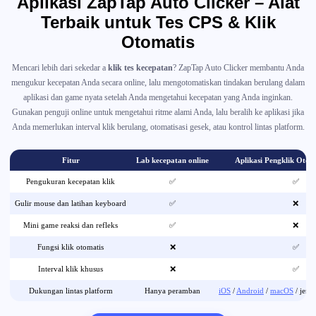
Aplikasi ZapTap Auto Clicker – Alat
Terbaik untuk Tes CPS & Klik
Otomatis
Mencari lebih dari sekedar a
klik tes kecepatan
? ZapTap Auto Clicker membantu Anda
mengukur kecepatan Anda secara online, lalu mengotomatiskan tindakan berulang dalam
aplikasi dan game nyata setelah Anda mengetahui kecepatan yang Anda inginkan.
Gunakan penguji online untuk mengetahui ritme alami Anda, lalu beralih ke aplikasi jika
Anda memerlukan interval klik berulang, otomatisasi gesek, atau kontrol lintas platform.
Fitur
Lab kecepatan online
Aplikasi Pengklik Otom
Pengukuran kecepatan klik
✅
✅
Gulir mouse dan latihan keyboard
✅
❌
Mini game reaksi dan refleks
✅
❌
Fungsi klik otomatis
❌
✅
Interval klik khusus
❌
✅
Dukungan lintas platform
Hanya peramban
iOS
/
Android
/
macOS
/ jend