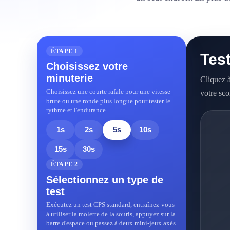
ÉTAPE 1
Test
Choisissez votre
minuterie
Cliquez 
Choisissez une courte rafale pour une vitesse
votre sco
brute ou une ronde plus longue pour tester le
rythme et l'endurance.
1s
2s
5s
10s
15s
30s
ÉTAPE 2
Sélectionnez un type de
test
Exécutez un test CPS standard, entraînez-vous
à utiliser la molette de la souris, appuyez sur la
barre d'espace ou passez à deux mini-jeux axés