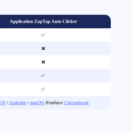
Application ZapTap Auto Clicker
✅
❌
❌
✅
✅
IOS
/
Androïde
/
macOS
/Fenêtres/
Chromebook