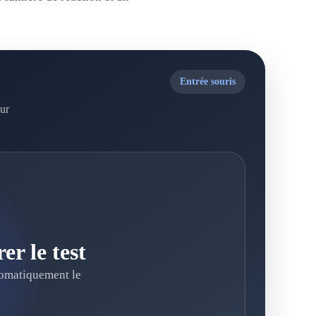
Entrée souris
ur
r le test
tomatiquement le