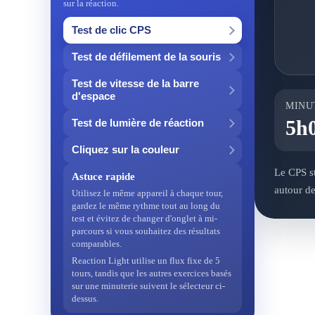
sur la réaction.
Test de clic CPS
Test de défilement de la souris
Test de vitesse de la barre
d'espace
MINU
5h
Test de lumière de réaction
Cliquez sur la couleur
Le CPS s
Astuce rapide
autour de
Utilisez le même appareil à chaque tour,
gardez le même rythme tout au long du
test et évitez de changer d'onglet à mi-
parcours si vous souhaitez des résultats
comparables.
Reaction Light utilise un flux fixe de 5
tours, tandis que les autres exercices basés
sur une minuterie suivent le sélecteur ci-
dessus.