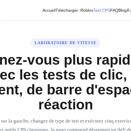
Accueil
Télécharger
Roblox
Test CPS
FAQ
Blog
À 
LABORATOIRE DE VITESSE
înez-vous plus rapi
ec les tests de clic,
ent, de barre d'espa
réaction
sur la gauche, changez de type de test et exécutez cinq exercice
des outils CPS classiques, la page comprend désormais un défi de