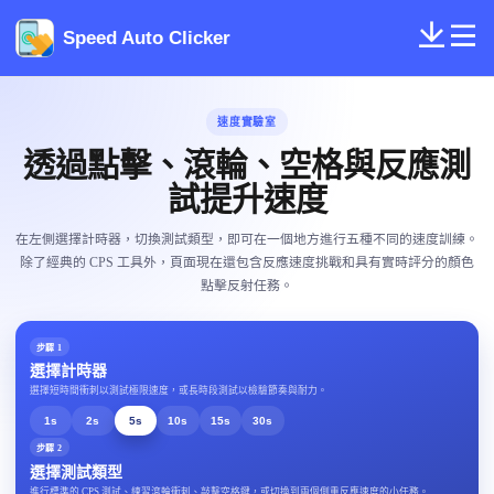
Speed Auto Clicker
速度實驗室
透過點擊、滾輪、空格與反應測
試提升速度
在左側選擇計時器，切換測試類型，即可在一個地方進行五種不同的速度訓練。
除了經典的 CPS 工具外，頁面現在還包含反應速度挑戰和具有實時評分的顏色
點擊反射任務。
步驟 1
選擇計時器
選擇短時間衝刺以測試極限速度，或長時段測試以檢驗節奏與耐力。
1s
2s
5s
10s
15s
30s
步驟 2
選擇測試類型
進行標準的 CPS 測試、練習滾輪衝刺、敲擊空格鍵，或切換到兩個側重反應速度的小任務。