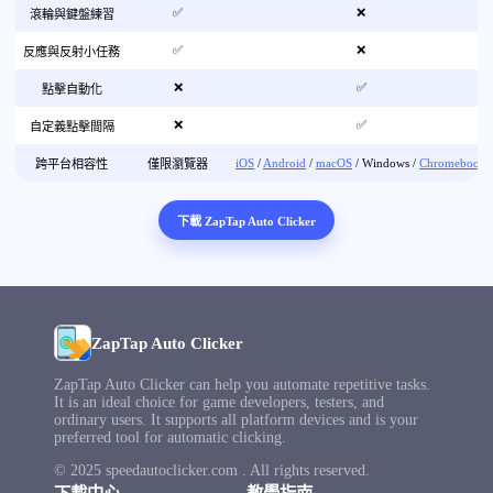
✅
❌
滾輪與鍵盤練習
✅
❌
反應與反射小任務
❌
✅
點擊自動化
❌
✅
自定義點擊間隔
iOS
/
Android
/
macOS
/ Windows /
Chromebook
跨平台相容性
僅限瀏覽器
下載 ZapTap Auto Clicker
ZapTap Auto Clicker
ZapTap Auto Clicker can help you automate repetitive tasks.
It is an ideal choice for game developers, testers, and
ordinary users. It supports all platform devices and is your
preferred tool for automatic clicking.
© 2025 speedautoclicker.com . All rights reserved.