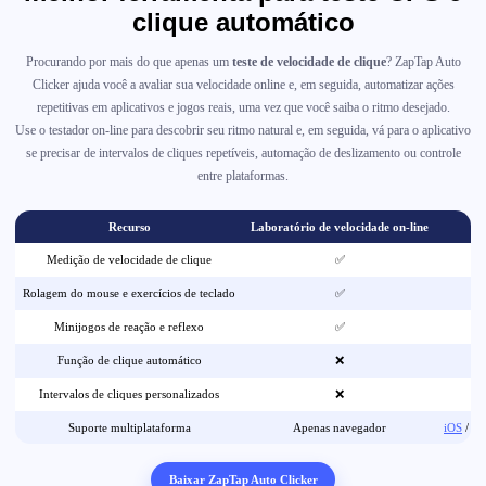
clique automático
Procurando por mais do que apenas um
teste de velocidade de clique
? ZapTap Auto
Clicker ajuda você a avaliar sua velocidade online e, em seguida, automatizar ações
repetitivas em aplicativos e jogos reais, uma vez que você saiba o ritmo desejado.
Use o testador on-line para descobrir seu ritmo natural e, em seguida, vá para o aplicativo
se precisar de intervalos de cliques repetíveis, automação de deslizamento ou controle
entre plataformas.
Recurso
Laboratório de velocidade on-line
Ap
Medição de velocidade de clique
✅
Rolagem do mouse e exercícios de teclado
✅
Minijogos de reação e reflexo
✅
Função de clique automático
❌
Intervalos de cliques personalizados
❌
Suporte multiplataforma
Apenas navegador
iOS
/
An
Baixar ZapTap Auto Clicker