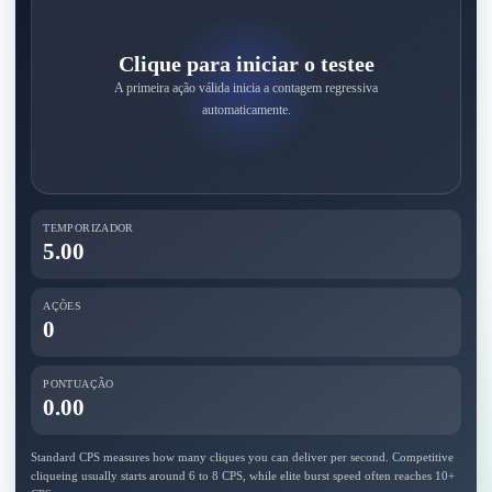
Clique para iniciar o testee
A primeira ação válida inicia a contagem regressiva
automaticamente.
TEMPORIZADOR
5.00
AÇÕES
0
PONTUAÇÃO
0.00
Standard CPS measures how many cliques you can deliver per second. Competitive
cliqueing usually starts around 6 to 8 CPS, while elite burst speed often reaches 10+