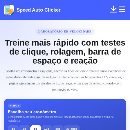
Speed Auto Clicker
LABORATÓRIO DE VELOCIDADE
Treine mais rápido com testes
de clique, rolagem, barra de
espaço e reação
Escolha um cronômetro à esquerda, alterne os tipos de teste e execute cinco exercícios de
velocidade diferentes em um só lugar. Juntamente com as ferramentas CPS clássicas, a
página agora inclui um desafio de luz de reação e um jogo de reflexo colorido com
pontuação ao vivo.
PASSO 1
Escolha seu cronômetro
Escolha uma rajada curta para velocidade bruta ou uma rodada mais longa para testar o ritmo e a
resistência.
1s
2s
5s
10s
15s
30 anos