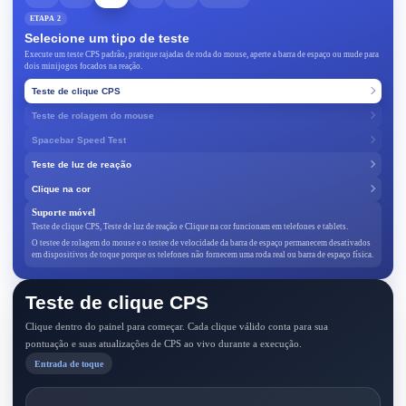
ETAPA 2
Selecione um tipo de teste
Execute um teste CPS padrão, pratique rajadas de roda do mouse, aperte a barra de espaço ou mude para
dois minijogos focados na reação.
Teste de clique CPS
Teste de rolagem do mouse
Spacebar Speed Test
Teste de luz de reação
Clique na cor
Suporte móvel
Teste de clique CPS, Teste de luz de reação e Clique na cor funcionam em telefones e tablets.
O testee de rolagem do mouse e o testee de velocidade da barra de espaço permanecem desativados
em dispositivos de toque porque os telefones não fornecem uma roda real ou barra de espaço física.
Teste de clique CPS
Clique dentro do painel para começar. Cada clique válido conta para sua
pontuação e suas atualizações de CPS ao vivo durante a execução.
Entrada de toque