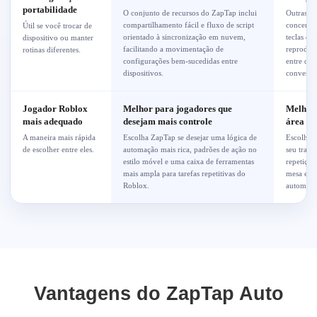
portabilidade
O conjunto de recursos do ZapTap inclui
Outras fe
compartilhamento fácil e fluxo de script
concentra
Útil se você trocar de
orientado à sincronização em nuvem,
teclas de
dispositivo ou manter
facilitando a movimentação de
reproduç
rotinas diferentes.
configurações bem-sucedidas entre
entre dis
dispositivos.
convenie
Jogador Roblox
Melhor para jogadores que
Melhor 
mais adequado
desejam mais controle
área de
A maneira mais rápida
Escolha ZapTap se desejar uma lógica de
Escolha o
de escolher entre eles.
automação mais rica, padrões de ação no
seu traba
estilo móvel e uma caixa de ferramentas
repetição
mais ampla para tarefas repetitivas do
mesa e vo
Roblox.
automação
Vantagens do ZapTap Auto