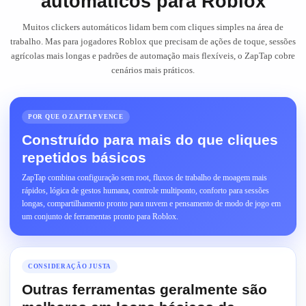
automáticos para Roblox
Muitos clickers automáticos lidam bem com cliques simples na área de
trabalho. Mas para jogadores Roblox que precisam de ações de toque, sessões
agrícolas mais longas e padrões de automação mais flexíveis, o ZapTap cobre
cenários mais práticos.
POR QUE O ZAPTAP VENCE
Construído para mais do que cliques
repetidos básicos
ZapTap combina configuração sem root, fluxos de trabalho de moagem mais
rápidos, lógica de gestos humana, controle multiponto, conforto para sessões
longas, compartilhamento pronto para nuvem e pensamento de modo de jogo em
um conjunto de ferramentas pronto para Roblox.
CONSIDERAÇÃO JUSTA
Outras ferramentas geralmente são