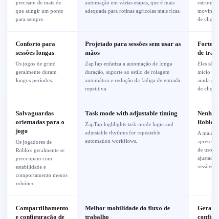
precisam de mais do
automação em várias etapas, que é mais
estrutura
que atingir um ponto
adequada para rotinas agrícolas mais ricas.
moviment
para sempre.
de clique
Conforto para
Projetado para sessões sem usar as
Forte p
sessões longas
mãos
de trab
Os jogos de grind
ZapTap enfatiza a automação de longa
Eles são 
geralmente duram
duração, suporte ao estilo de rolagem
início e 
longos períodos.
automática e redução da fadiga de entrada
ainda ger
repetitiva.
de clique
Salvaguardas
Task mode with adjustable timing
Nenhum 
orientadas para o
Roblox 
ZapTap highlights task-mode logic and
jogo
adjustable rhythms for repeatable
A maioria
automation workflows.
apresenta
Os jogadores de
de uso ge
Roblox geralmente se
ajustados
preocupam com
sessões m
estabilidade e
comportamento menos
robótico.
Compartilhamento
Melhor mobilidade do fluxo de
Geralme
e configuração de
trabalho
configu