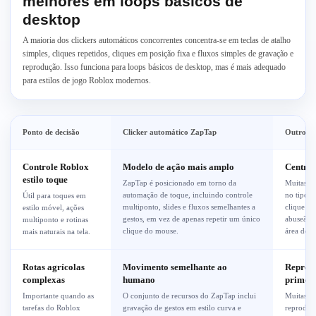
melhores em loops básicos de
desktop
A maioria dos clickers automáticos concorrentes concentra-se em teclas de atalho
simples, cliques repetidos, cliques em posição fixa e fluxos simples de gravação e
reprodução. Isso funciona para loops básicos de desktop, mas é mais adequado
para estilos de jogo Roblox modernos.
Ponto de decisão
Clicker automático ZapTap
Outros c
Controle Roblox
Modelo de ação mais amplo
Centrad
estilo toque
ZapTap é posicionado em torno da
Muitas al
automação de toque, incluindo controle
no tipo d
Útil para toques em
multiponto, slides e fluxos semelhantes a
clique e
estilo móvel, ações
gestos, em vez de apenas repetir um único
abuseão 
multiponto e rotinas
clique do mouse.
área de t
mais naturais na tela.
Rotas agrícolas
Movimento semelhante ao
Reprodu
complexas
humano
primei
Importante quando as
O conjunto de recursos do ZapTap inclui
Muitas al
tarefas do Roblox
gravação de gestos em estilo curva e
reproduç