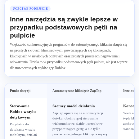
UCZCIWE PODEJŚCIE
Inne narzędzia są zwykle lepsze w
przypadku podstawowych pętli na
pulpicie
Większość konkurencyjnych programów do automatycznego klikania skupia się
na prostych skrótach klawiszowych, powtarzających się kliknięciach,
kliknięciach w ustalonych pozycjach oraz prostych procesach nagrywania i
odtwarzania. Działa to w przypadku podstawowych pętli pulpitu, ale jest węższe
dla nowoczesnych stylów gry Roblox.
Punkt decyzji
Automatyczne kliknięcie ZapTap
Inne autom
Sterowanie
Szerszy model działania
Koncentr
Roblox w stylu
ZapTap opiera się na automatyzacji
Wiele alte
dotykowym
dotyku, obejmującej sterowanie
typie klikn
wielopunktowe, slajdy i przepływy
zachowani
Przydatne do
przypominające gesty, a nie tylko
standardow
dotykania w stylu
powtarzanie jednego kliknięcia myszą.
mobilnym, działań