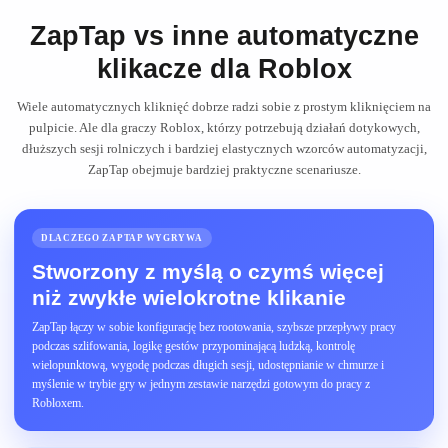
ZapTap vs inne automatyczne
klikacze dla Roblox
Wiele automatycznych kliknięć dobrze radzi sobie z prostym kliknięciem na
pulpicie. Ale dla graczy Roblox, którzy potrzebują działań dotykowych,
dłuższych sesji rolniczych i bardziej elastycznych wzorców automatyzacji,
ZapTap obejmuje bardziej praktyczne scenariusze.
DLACZEGO ZAPTAP WYGRYWA
Stworzony z myślą o czymś więcej
niż zwykłe wielokrotne klikanie
ZapTap łączy w sobie konfigurację bez rootowania, szybsze przepływy pracy
podczas szlifowania, logikę gestów przypominającą ludzką, kontrolę
wielopunktową, wygodę podczas długich sesji, udostępnianie w chmurze i
myślenie w trybie gry w jednym zestawie narzędzi gotowym do pracy z
Robloxem.