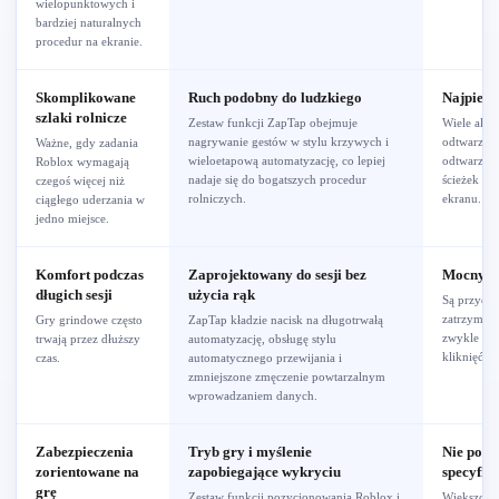
wielopunktowych i
bardziej naturalnych
procedur na ekranie.
Skomplikowane
Ruch podobny do ludzkiego
Najpierw
szlaki rolnicze
Zestaw funkcji ZapTap obejmuje
Wiele alte
nagrywanie gestów w stylu krzywych i
odtwarzanie
Ważne, gdy zadania
wieloetapową automatyzację, co lepiej
odtwarzani
Roblox wymagają
nadaje się do bogatszych procedur
ścieżek kli
czegoś więcej niż
rolniczych.
ekranu.
ciągłego uderzania w
jedno miejsce.
Komfort podczas
Zaprojektowany do sesji bez
Mocny do
długich sesji
użycia rąk
Są przydat
zatrzymywa
Gry grindowe często
ZapTap kładzie nacisk na długotrwałą
zwykle kon
trwają przez dłuższy
automatyzację, obsługę stylu
kliknięć n
czas.
automatycznego przewijania i
zmniejszone zmęczenie powtarzalnym
wprowadzaniem danych.
Zabezpieczenia
Tryb gry i myślenie
Nie podś
zorientowane na
zapobiegające wykryciu
specyfic
grę
Zestaw funkcji pozycjonowania Roblox i
Większość 