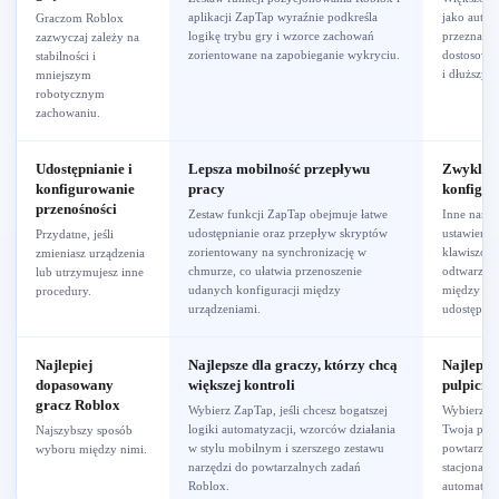
aplikacji ZapTap wyraźnie podkreśla
jako autom
Graczom Roblox
logikę trybu gry i wzorce zachowań
przeznacze
zazwyczaj zależy na
zorientowane na zapobieganie wykryciu.
dostosowan
stabilności i
i dłuższych
mniejszym
robotycznym
zachowaniu.
Udostępnianie i
Lepsza mobilność przepływu
Zwykle o
konfigurowanie
pracy
konfigura
przenośności
Zestaw funkcji ZapTap obejmuje łatwe
Inne narzęd
udostępnianie oraz przepływ skryptów
ustawienia
Przydatne, jeśli
zorientowany na synchronizację w
klawiszow
zmieniasz urządzenia
chmurze, co ułatwia przenoszenie
odtwarzani
lub utrzymujesz inne
udanych konfiguracji między
między ur
procedury.
urządzeniami.
udostępnia
Najlepiej
Najlepsze dla graczy, którzy chcą
Najlepsz
dopasowany
większej kontroli
pulpicie
gracz Roblox
Wybierz ZapTap, jeśli chcesz bogatszej
Wybierz inn
logiki automatyzacji, wzorców działania
Twoja prac
Najszybszy sposób
w stylu mobilnym i szerszego zestawu
powtarzani
wyboru między nimi.
narzędzi do powtarzalnych zadań
stacjonarny
Roblox.
automatyza