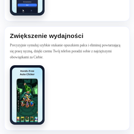
Zwiększenie wydajności
Precyzyjnie symuluj szybkie stukanie opuszkiem palca i eliminuj powtarzającą
się pracę ręczną, dzięki czemu Twój telefon poradzi sobie z najcięższymi
obowiązkami za Ciebie.