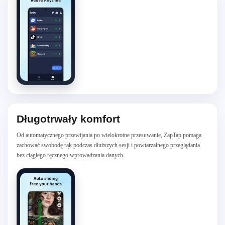
Długotrwały komfort
Od automatycznego przewijania po wielokrotne przesuwanie, ZapTap pomaga
zachować swobodę rąk podczas dłuższych sesji i powtarzalnego przeglądania
bez ciągłego ręcznego wprowadzania danych.