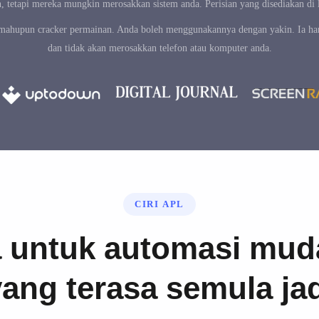
n, tetapi mereka mungkin merosakkan sistem anda. Perisian yang disediakan di 
 mahupun cracker permainan. Anda boleh menggunakannya dengan yakin. Ia han
dan tidak akan merosakkan telefon atau komputer anda.
CIRI APL
a untuk automasi muda
ang terasa semula ja