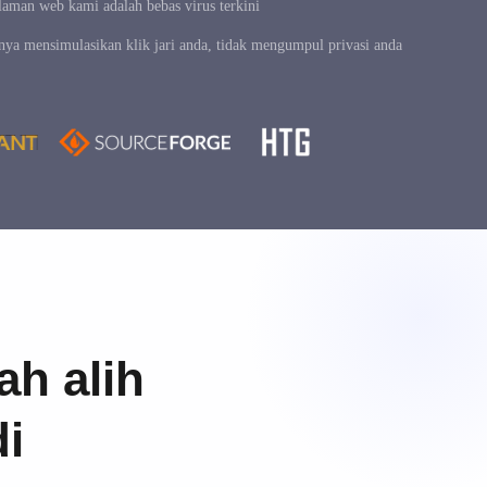
laman web kami adalah bebas virus terkini
ya mensimulasikan klik jari anda, tidak mengumpul privasi anda
h alih
di