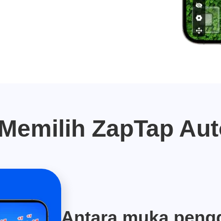
emilih ZapTap Aut
Antara muka peng