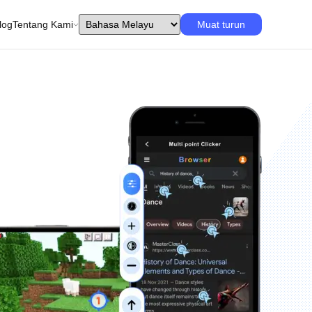
log
Tentang Kami
Muat turun