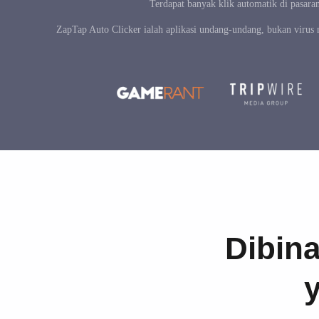
Terdapat banyak klik automatik di pasara
ZapTap Auto Clicker ialah aplikasi undang-undang, bukan virus
Dibin
y