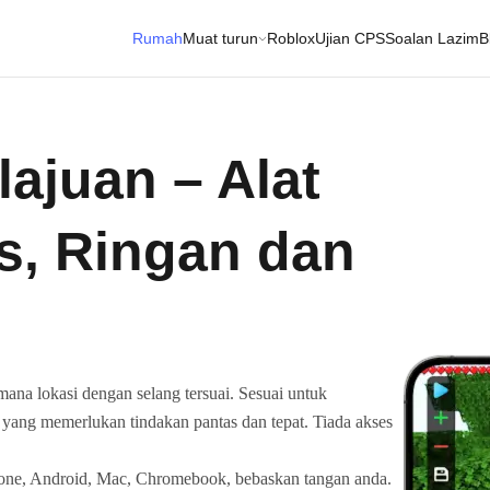
Rumah
Muat turun
Roblox
Ujian CPS
Soalan Lazim
B
lajuan – Alat
s, Ringan dan
mana lokasi dengan selang tersuai. Sesuai untuk
g yang memerlukan tindakan pantas dan tepat. Tiada akses
Phone, Android, Mac, Chromebook, bebaskan tangan anda.