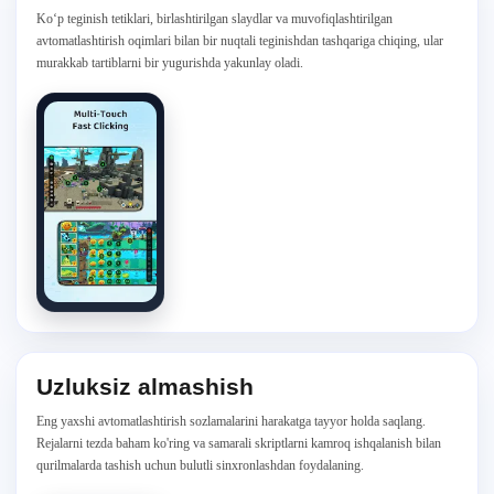
Ko‘p teginish tetiklari, birlashtirilgan slaydlar va muvofiqlashtirilgan
avtomatlashtirish oqimlari bilan bir nuqtali teginishdan tashqariga chiqing, ular
murakkab tartiblarni bir yugurishda yakunlay oladi.
Uzluksiz almashish
Eng yaxshi avtomatlashtirish sozlamalarini harakatga tayyor holda saqlang.
Rejalarni tezda baham ko'ring va samarali skriptlarni kamroq ishqalanish bilan
qurilmalarda tashish uchun bulutli sinxronlashdan foydalaning.