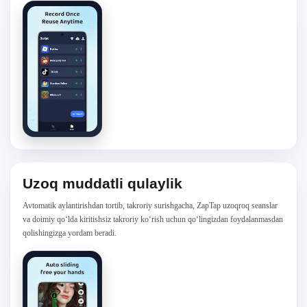
Uzoq muddatli qulaylik
Avtomatik aylantirishdan tortib, takroriy surishgacha, ZapTap uzoqroq seanslar
va doimiy qo‘lda kiritishsiz takroriy ko‘rish uchun qo‘lingizdan foydalanmasdan
qolishingizga yordam beradi.