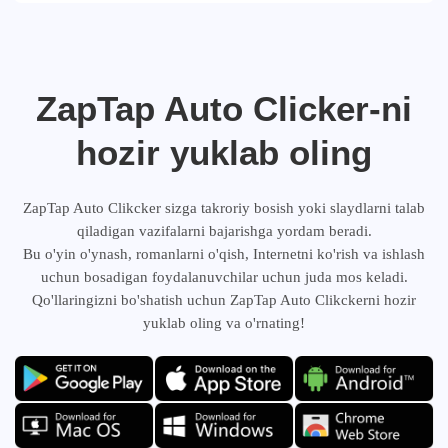
ZapTap Auto Clicker-ni
hozir yuklab oling
ZapTap Auto Clikcker sizga takroriy bosish yoki slaydlarni talab
qiladigan vazifalarni bajarishga yordam beradi.
Bu o'yin o'ynash, romanlarni o'qish, Internetni ko'rish va ishlash
uchun bosadigan foydalanuvchilar uchun juda mos keladi.
Qo'llaringizni bo'shatish uchun ZapTap Auto Clikckerni hozir
yuklab oling va o'rnating!