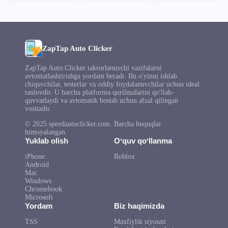
ZapTap Auto Clicker
ZapTap Auto Clicker takrorlanuvchi vazifalarni
avtomatlashtirishga yordam beradi. Bu o'yinni ishlab
chiquvchilar, testerlar va oddiy foydalanuvchilar uchun ideal
tanlovdir. U barcha platforma qurilmalarini qo'llab-
quvvatlaydi va avtomatik bosish uchun afzal qilingan
vositadir.
© 2025 speedautoclicker.com. Barcha huquqlar
himoyalangan.
Yuklab olish
Oʻquv qoʻllanma
iPhone
Roblox
Android
Mac
Windows
Chromebook
Microsoft
Yordam
Biz haqimizda
TSS
Maxfiylik siyosati