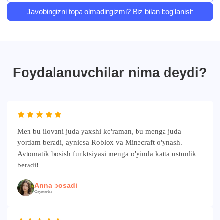
Javobingizni topa olmadingizmi? Biz bilan bog'lanish
Foydalanuvchilar nima deydi?
Men bu ilovani juda yaxshi ko'raman, bu menga juda
yordam beradi, ayniqsa Roblox va Minecraft o'ynash.
Avtomatik bosish funktsiyasi menga o'yinda katta ustunlik
beradi!
Anna bosadi
Geymerlar