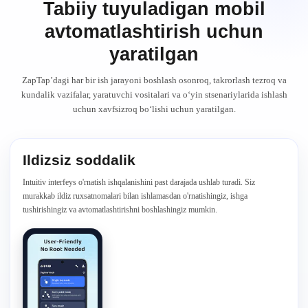
Tabiiy tuyuladigan mobil
avtomatlashtirish uchun
yaratilgan
ZapTap’dagi har bir ish jarayoni boshlash osonroq, takrorlash tezroq va
kundalik vazifalar, yaratuvchi vositalari va o‘yin stsenariylarida ishlash
uchun xavfsizroq bo‘lishi uchun yaratilgan.
Ildizsiz soddalik
Intuitiv interfeys o'rnatish ishqalanishini past darajada ushlab turadi. Siz
murakkab ildiz ruxsatnomalari bilan ishlamasdan o'rnatishingiz, ishga
tushirishingiz va avtomatlashtirishni boshlashingiz mumkin.