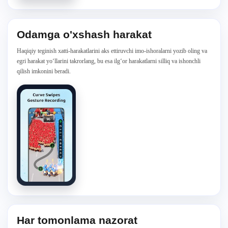
Odamga o'xshash harakat
Haqiqiy teginish xatti-harakatlarini aks ettiruvchi imo-ishoralarni yozib oling va
egri harakat yo‘llarini takrorlang, bu esa ilg‘or harakatlarni silliq va ishonchli
qilish imkonini beradi.
Har tomonlama nazorat