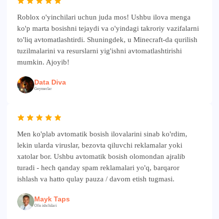
Roblox o'yinchilari uchun juda mos! Ushbu ilova menga
ko'p marta bosishni tejaydi va o'yindagi takroriy vazifalarni
to'liq avtomatlashtirdi. Shuningdek, u Minecraft-da qurilish
tuzilmalarini va resurslarni yig'ishni avtomatlashtirishi
mumkin. Ajoyib!
Data Diva
Geymerlar
Men ko'plab avtomatik bosish ilovalarini sinab ko'rdim,
lekin ularda viruslar, bezovta qiluvchi reklamalar yoki
xatolar bor. Ushbu avtomatik bosish olomondan ajralib
turadi - hech qanday spam reklamalari yo'q, barqaror
ishlash va hatto qulay pauza / davom etish tugmasi.
Mayk Taps
Ofis ishchilari