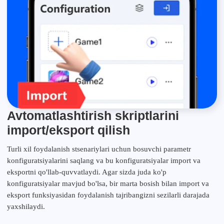
Avtomatlashtirish skriptlarini
import/eksport qilish
Turli xil foydalanish stsenariylari uchun bosuvchi parametr
konfiguratsiyalarini saqlang va bu konfiguratsiyalar import va
eksportni qo'llab-quvvatlaydi. Agar sizda juda ko'p
konfiguratsiyalar mavjud bo'lsa, bir marta bosish bilan import va
eksport funksiyasidan foydalanish tajribangizni sezilarli darajada
yaxshilaydi.