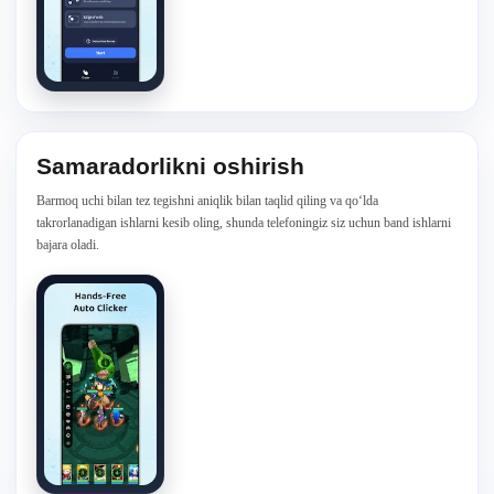
Samaradorlikni oshirish
Barmoq uchi bilan tez tegishni aniqlik bilan taqlid qiling va qo‘lda
takrorlanadigan ishlarni kesib oling, shunda telefoningiz siz uchun band ishlarni
bajara oladi.