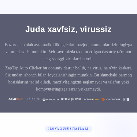
Juda xavfsiz, virussiz
Bozorda ko'plab avtomatik kliklagichlar mavjud, ammo ular tizimingizga
zarar etkazishi mumkin. Veb-saytimizda taqdim etilgan dasturiy ta'minot
eng so'nggi viruslardan xoli
ZapTap Auto Clicker bu qonuniy dastur bo'lib, na virus, na o'yin krakeri.
Siz undan ishonch bilan foydalanishingiz mumkin. Bu shunchaki barmoq
bosishlarini taqlid qiladi, maxfiyligingizni saqlamaydi va telefon yoki
kompyuteringizga zarar yetkazmaydi.
ILOVA XUSUSIYATLARI