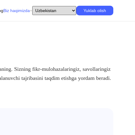
og
Biz haqimizda
Yuklab olish
ning. Sizning fikr-mulohazalaringiz, savollaringiz
alanuvchi tajribasini taqdim etishga yordam beradi.