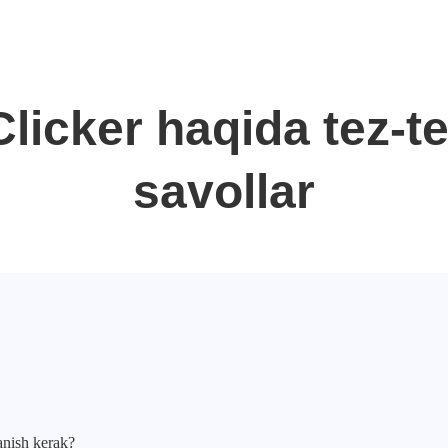
licker haqida tez-te
savollar
nish kerak?