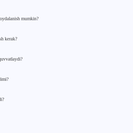
foydalanish mumkin?
sh kerak?
quvvatlaydi?
dimi?
di?