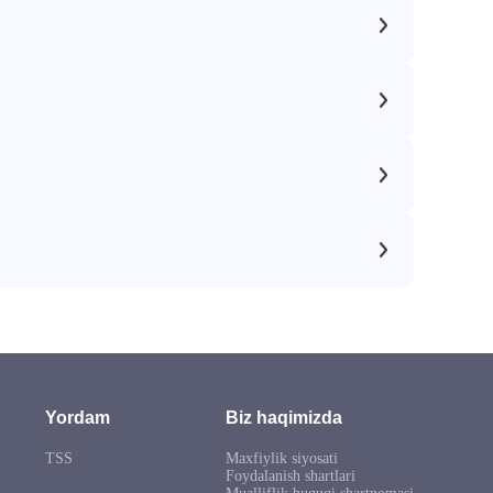
Yordam
Biz haqimizda
TSS
Maxfiylik siyosati
Foydalanish shartlari