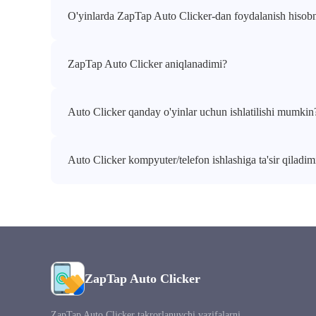
O'yinlarda ZapTap Auto Clicker-dan foydalanish hisobni
ZapTap Auto Clicker aniqlanadimi?
Auto Clicker qanday o'yinlar uchun ishlatilishi mumkin
Auto Clicker kompyuter/telefon ishlashiga ta'sir qiladim
ZapTap Auto Clicker
ZapTap Auto Clicker takrorlanuvchi vazifalarni