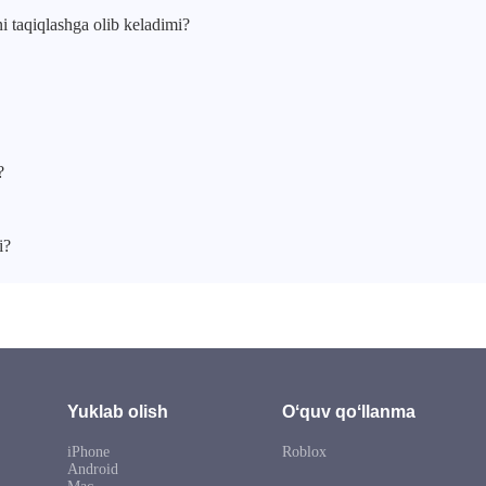
 taqiqlashga olib keladimi?
?
i?
Yuklab olish
Oʻquv qoʻllanma
iPhone
Roblox
Android