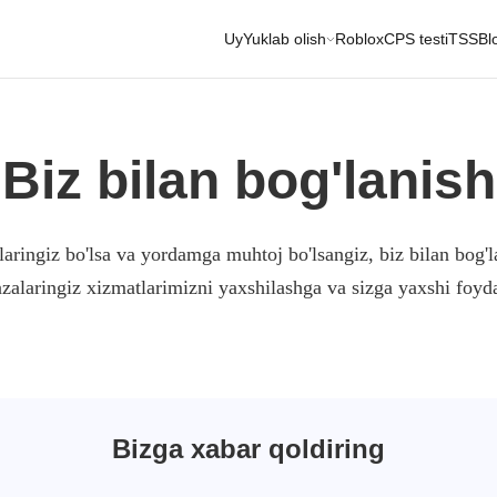
Uy
Yuklab olish
Roblox
CPS testi
TSS
Bl
Biz bilan bog'lanish
aringiz bo'lsa va yordamga muhtoj bo'lsangiz, biz bilan bog'la
azalaringiz xizmatlarimizni yaxshilashga va sizga yaxshi foyd
Bizga xabar qoldiring