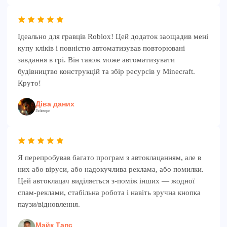
Ідеально для гравців Roblox! Цей додаток заощадив мені
купу кліків і повністю автоматизував повторювані
завдання в грі. Він також може автоматизувати
будівництво конструкцій та збір ресурсів у Minecraft.
Круто!
Діва даних
Геймери
Я перепробував багато програм з автоклацанням, але в
них або віруси, або надокучлива реклама, або помилки.
Цей автоклацач виділяється з-поміж інших — жодної
спам-реклами, стабільна робота і навіть зручна кнопка
паузи/відновлення.
Майк Тапс