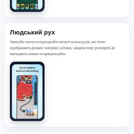
Людський рух
Записуйте жести та відтворюйте вигнуті шляхи рухів, які точно
відображають реальну поведінку дотиків, завдяки чому розширені дії
виглядають плавно та правдоподібно.