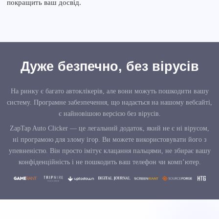
покращить ваш досвід.
Дуже безпечно, без вірусів
На ринку є багато автоклікерів, але вони можуть пошкодити вашу
систему. Програмне забезпечення, що надається на нашому вебсайті,
є найновішою версією без вірусів.
ZapTap Auto Clicker — це легальний додаток, який не є ні вірусом,
ні програмою для злому ігор. Ви можете використовувати його з
упевненістю. Він просто імітує клацання пальцями, не збирає вашу
конфіденційність і не пошкодить ваш телефон чи комп’ютер.