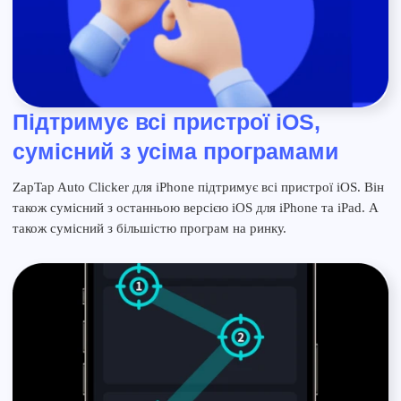
Підтримує всі пристрої iOS,
сумісний з усіма програмами
ZapTap Auto Clicker для iPhone підтримує всі пристрої iOS. Він
також сумісний з останньою версією iOS для iPhone та iPad. А
також сумісний з більшістю програм на ринку.