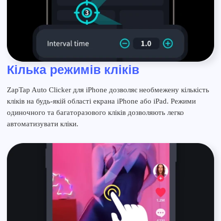
Кілька режимів кліків
ZapTap Auto Clicker для iPhone дозволяє необмежену кількість
кліків на будь-якій області екрана iPhone або iPad. Режими
одиночного та багаторазового кліків дозволяють легко
автоматизувати кліки.