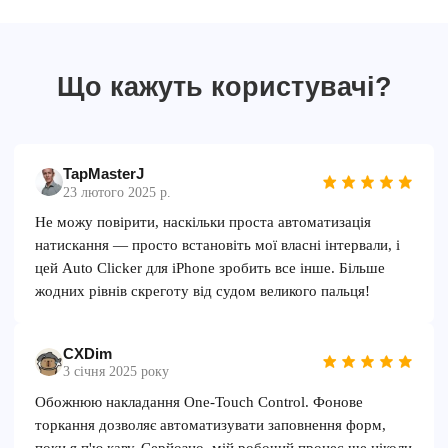
Що кажуть користувачі?
TapMasterJ
23 лютого 2025 р.
Не можу повірити, наскільки проста автоматизація
натискання — просто встановіть мої власні інтервали, і
цей Auto Clicker для iPhone зробить все інше. Більше
жодних рівнів скреготу від судом великого пальця!
CXDim
3 січня 2025 року
Обожнюю накладання One-Touch Control. Фонове
торкання дозволяє автоматизувати заповнення форм,
поки я п'ю каву. Серйозно, мій робочий процес ще ніколи