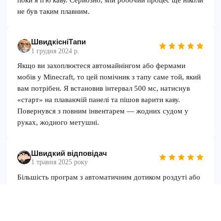
не був таким плавним.
ШвидкісніТапи
1 грудня 2024 р.
Якщо ви захоплюєтеся автомайнінгом або фермами
мобів у Minecraft, то цей помічник з тапу саме той, який
вам потрібен. Я встановив інтервал 500 мс, натиснув
«старт» на плаваючій панелі та пішов варити каву.
Повернувся з повним інвентарем — жодних судом у
руках, жодного метушні.
Швидкий відповідач
1 травня 2025 року
Більшість програм з автоматичним дотиком роздуті або
повні реклами. Але тільки не ця. Вона надзвичайно легка,
без реклами та запускається миттєво. Я пробував її як на
Roblox obby, так і на Minecraft PvP clickfests — і вона