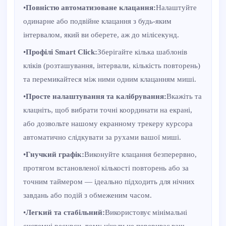
•
Повністю автоматизоване клацання:
Налаштуйте
одинарне або подвійне клацання з будь-яким
інтервалом, який ви оберете, аж до мілісекунд.
•
Профілі Smart Click:
Зберігайте кілька шаблонів
кліків (розташування, інтервали, кількість повторень)
та перемикайтеся між ними одним клацанням миші.
•
Просте налаштування та калібрування:
Вкажіть та
клацніть, щоб вибрати точні координати на екрані,
або дозвольте нашому екранному трекеру курсора
автоматично слідкувати за рухами вашої миші.
•
Гнучкий графік:
Виконуйте клацання безперервно,
протягом встановленої кількості повторень або за
точним таймером — ідеально підходить для нічних
завдань або подій з обмеженим часом.
•
Легкий та стабільний:
Використовує мінімальні
системні ресурси, тому ніколи не перериває ваш