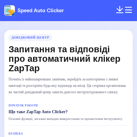
Speed Auto Clicker
ДОВІДКОВИЙ ЦЕНТР
Запитання та відповіді
про автоматичний клікер
ZapTap
Почніть із найпоширеніших запитань, перейдіть за категоріями з липкої
навігації та розгорніть будь-яку відповідь на місці. Ця сторінка організована
як чистий довідковий центр замість довгого неструктурованого списку.
ПОЧАТОК РОБОТИ
Що таке ZapTap Auto Clicker?
Основні функції, загальні випадки використання та призначення інструменту.
БЕЗПЕКА