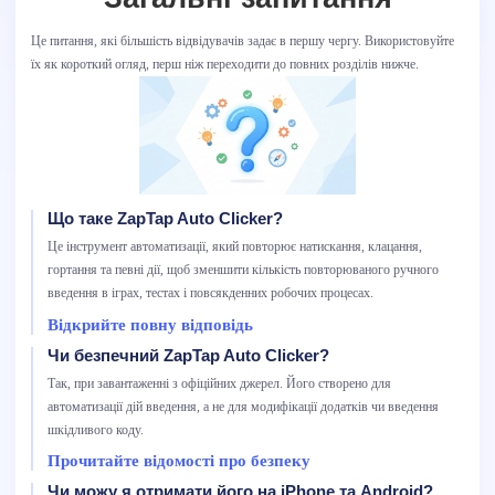
Це питання, які більшість відвідувачів задає в першу чергу. Використовуйте
їх як короткий огляд, перш ніж переходити до повних розділів нижче.
Що таке ZapTap Auto Clicker?
Це інструмент автоматизації, який повторює натискання, клацання,
гортання та певні дії, щоб зменшити кількість повторюваного ручного
введення в іграх, тестах і повсякденних робочих процесах.
Відкрийте повну відповідь
Чи безпечний ZapTap Auto Clicker?
Так, при завантаженні з офіційних джерел. Його створено для
автоматизації дій введення, а не для модифікації додатків чи введення
шкідливого коду.
Прочитайте відомості про безпеку
Чи можу я отримати його на iPhone та Android?