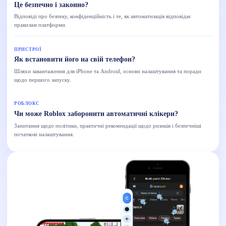
Це безпечно і законно?
Відповіді про безпеку, конфіденційність і те, як автоматизація відповідає
правилам платформи.
ПРИСТРОЇ
Як встановити його на свій телефон?
Шляхи завантаження для iPhone та Android, основи налаштування та поради
щодо першого запуску.
РОБЛОКС
Чи може Roblox заборонити автоматичні клікери?
Запитання щодо політики, практичні рекомендації щодо ризиків і безпечніші
початкові налаштування.