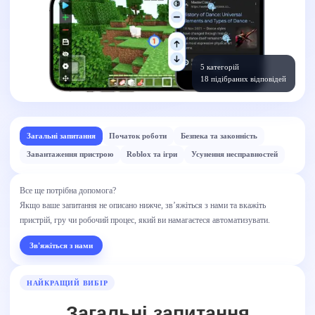
5 категорій
18 підібраних відповідей
Загальні запитання
Початок роботи
Безпека та законність
Завантаження пристрою
Roblox та ігри
Усунення несправностей
Все ще потрібна допомога?
Якщо ваше запитання не описано нижче, зв’яжіться з нами та вкажіть
пристрій, гру чи робочий процес, який ви намагаєтеся автоматизувати.
Зв'яжіться з нами
НАЙКРАЩИЙ ВИБІР
Загальні запитання