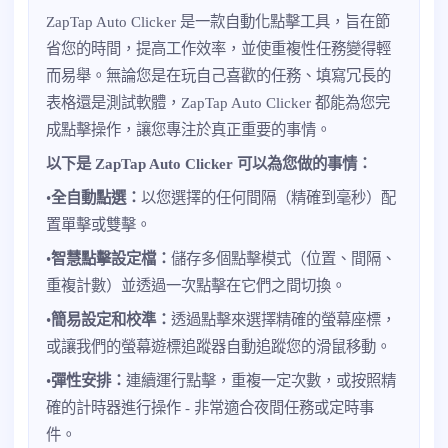
ZapTap Auto Clicker 是一款自動化點擊工具，旨在節
省您的時間，提高工作效率，並使重複性任務變得輕
而易舉。無論您是在玩自己喜歡的任務、填寫冗長的
表格還是測試軟體，ZapTap Auto Clicker 都能為您完
成點擊操作，讓您專注於真正重要的事情。
以下是 ZapTap Auto Clicker 可以為您做的事情：
•
全自動點選：
以您選擇的任何間隔（精確到毫秒）配
置單擊或雙擊。
•
智慧點擊設定檔：
儲存多個點擊模式（位置、間隔、
重複計數）並透過一次點擊在它們之間切換。
•
簡易設定和校準：
透過點擊來選擇精確的螢幕座標，
或讓我們的螢幕遊標追蹤器自動追蹤您的滑鼠移動。
•
彈性安排：
連續運行點擊，重複一定次數，或按照精
確的計時器進行操作 - 非常適合夜間任務或定時事
件。