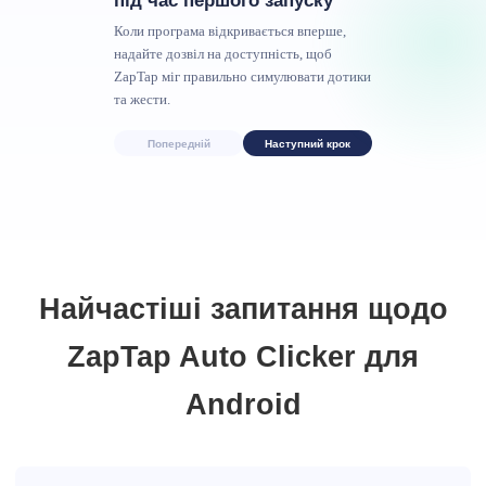
під час першого запуску
Коли програма відкривається вперше,
надайте дозвіл на доступність, щоб
ZapTap міг правильно симулювати дотики
та жести.
Попередній
Наступний крок
Найчастіші запитання щодо
ZapTap Auto Clicker для
Android