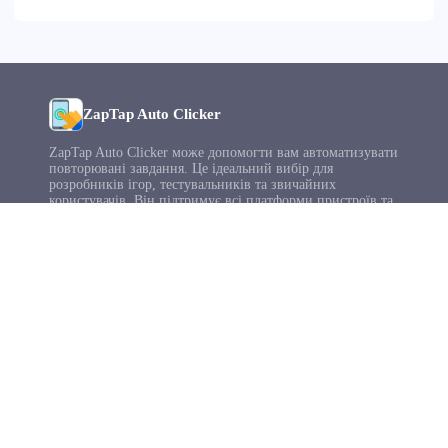
ZapTap Auto Clicker
ZapTap Auto Clicker може допомогти вам автоматизувати
повторювані завдання. Це ідеальний вибір для
розробників ігор, тестувальників та звичайних
користувачів. Він підтримує всі платформи пристроїв та
є вашим улюбленим інструментом для автоматичного
клікання.
© 2025 speedautoclicker.com. Всі права захищені.
Завантажити
Підручник
iPhone
Роблокс
Андроїд
Мак
Вікна
Chromebook
Майкрософт
Допомога
Про нас
Найчастіші запитання
Політика конфіденційності