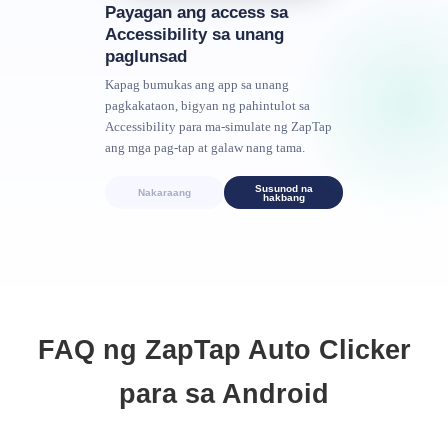
Payagan ang access sa
Accessibility sa unang
paglunsad
Kapag bumukas ang app sa unang
pagkakataon, bigyan ng pahintulot sa
Accessibility para ma-simulate ng ZapTap
ang mga pag-tap at galaw nang tama.
Susunod na
Nakaraang
hakbang
FAQ ng ZapTap Auto Clicker
para sa Android