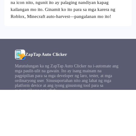
na icon nito, ngunit ito ay palaging nandiyan kapag
kailangan mo ito. Ginamit ko ito para sa mga karera ng
Roblox, Minecraft auto-harvest—pangalanan mo ito!
ZapTap Auto Clicker
Matutulungan ka ng ZapTap Auto Clicker na i-automate ang
mga paulit-ulit na gawain. Ito ay isang mainam na
pagpipilian para sa mga developer ng laro, tester, at mga
ordinaryong user. Sinusuportahan nito ang lahat ng mga
platform device at ang iyong ginustong tool para sa
awtomatikong pag-click.
© 2025 speedautoclicker.com . Lahat ng karapatan ay
nakalaan.
I-download
Tutorial
iPhone
Roblox
Android
Mac
Windows