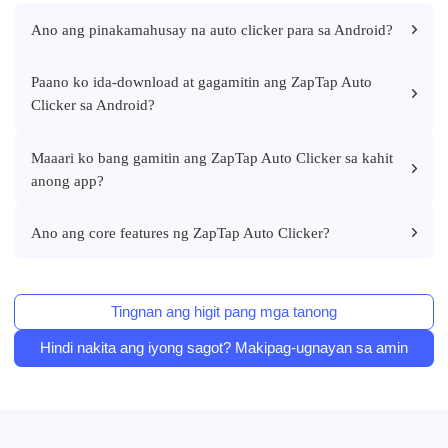
Ano ang pinakamahusay na auto clicker para sa Android?
Paano ko ida-download at gagamitin ang ZapTap Auto
Clicker sa Android?
Maaari ko bang gamitin ang ZapTap Auto Clicker sa kahit
anong app?
Ano ang core features ng ZapTap Auto Clicker?
Tingnan ang higit pang mga tanong
Hindi nakita ang iyong sagot? Makipag-ugnayan sa amin