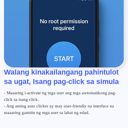
Walang kinakailangang pahintulot
sa ugat, Isang pag-click sa simula
- Maaaring i-activate ng mga user ang mga awtomatikong pag-
click sa isang click.
- Ang aming auto clicker ay may user-friendly na interface na
maaaring gamitin ng mga user sa lahat ng edad.