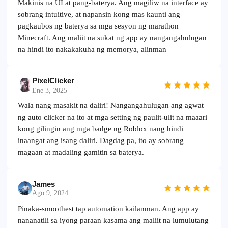
Makinis na UI at pang-baterya. Ang magiliw na interface ay
sobrang intuitive, at napansin kong mas kaunti ang
pagkaubos ng baterya sa mga sesyon ng marathon
Minecraft. Ang maliit na sukat ng app ay nangangahulugan
na hindi ito nakakakuha ng memorya, alinman
PixelClicker
Ene 3, 2025
Wala nang masakit na daliri! Nangangahulugan ang agwat
ng auto clicker na ito at mga setting ng paulit-ulit na maaari
kong gilingin ang mga badge ng Roblox nang hindi
inaangat ang isang daliri. Dagdag pa, ito ay sobrang
magaan at madaling gamitin sa baterya.
James
Ago 9, 2024
Pinaka-smoothest tap automation kailanman. Ang app ay
nananatili sa iyong paraan kasama ang maliit na lumulutang