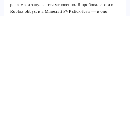
рекламы и запускается мгновенно. Я пробовал его и в
Roblox obbys, и в Minecraft PVP click-fests — и оно
никогда не зависает. Мне нравится чистый
пользовательский интерфейс!
ZapTap Авто Кликер
ZapTap Auto Clicker поможет вам автоматизировать
повторяющиеся задачи. Это идеальный выбор для
разработчиков игр, тестировщиков и обычных
пользователей. Он поддерживает все платформы
устройств и является вашим предпочтительным
инструментом для автоматического нажатия.
© 2025 speedautoclicker.com. Все права защищены.
Скачать
Учебник
айфон
Роблокс
андроид
Мак