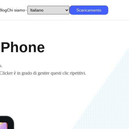
Blog
Chi siamo
Scaricamento
 iPhone
s.
licker è in grado di gestire questi clic ripetitivi.