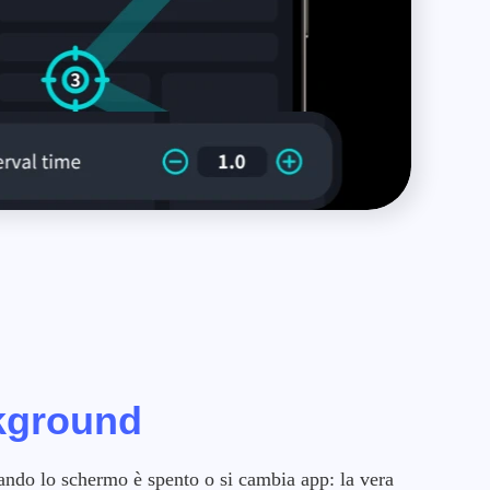
kground
ndo lo schermo è spento o si cambia app: la vera