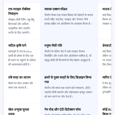
टच-स्टाइल रोबॉक्स
व्यापक एक्शन मॉडल
माउस-क्लि
नियंत्रण
जैपटैप केवल एक माउस क्लिक को दोहराने के बजाय
कई विकल्प अ
मल्टी-पॉइंट कंट्रोल, स्लाइड और जेस्चर-जैसे
क्लिक प्रका
मोबाइल-शैली टैपिंग, बहु-बिंदु
प्रवाह सहित टच ऑटोमेशन के आसपास स्थित है।
व्यवहार पर ध्
क्रियाओं और अधिक
प्राकृतिक ऑन-स्क्रीन
रूटीन के लिए उपयोगी।
जटिल कृषि मार्ग
मनुष्य जैसी गति
डेस्कटॉप री
महत्वपूर्ण है जब Roblox
जैपटैप के फीचर सेट में कर्व-स्टाइल जेस्चर
कई विकल्प रि
कार्यों को हमेशा के लिए एक
रिकॉर्डिंग और मल्टी-स्टेप ऑटोमेशन शामिल है, जो
लेकिन उन्हें
ही स्थान पर पहुंचने से अधिक
समृद्ध खेती की दिनचर्या के लिए बेहतर अनुकूल है।
गए माउस मूव
की आवश्यकता होती है।
लिए तैयार कि
लंबे सत्र का आराम
हाथों से मुक्त सत्रों के लिए डिज़ाइन किया
त्वरित डेस
गया
पीसने का खेल अक्सर लंबे
वे तेज़ शुरु
समय तक चलता है।
लेकिन वर्कफ
जैपटैप लंबे समय तक चलने वाले स्वचालन, ऑटो-
पुनरावृत्ति पर
स्क्रॉल शैली समर्थन और दोहरावदार इनपुट थकान
को कम करने पर जोर देता है।
खेल-उन्मुख सुरक्षा
गेम मोड और एंटी-डिटेक्शन सोच
कोई Roblo
उपाय
किया गया