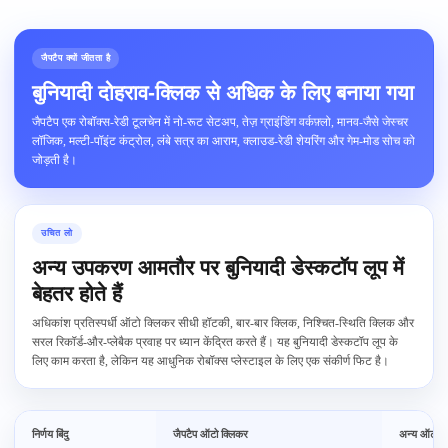
जैपटैप क्यों जीतता है
बुनियादी दोहराव-क्लिक से अधिक के लिए बनाया गया
जैपटैप एक रोबॉक्स-रेडी टूलचेन में नो-रूट सेटअप, तेज़ ग्राइंडिंग वर्कफ़्लो, मानव-जैसे जेस्चर
लॉजिक, मल्टी-पॉइंट कंट्रोल, लंबे सत्र का आराम, क्लाउड-रेडी शेयरिंग और गेम-मोड सोच को
जोड़ती है।
उचित लो
अन्य उपकरण आमतौर पर बुनियादी डेस्कटॉप लूप में
बेहतर होते हैं
अधिकांश प्रतिस्पर्धी ऑटो क्लिकर सीधी हॉटकी, बार-बार क्लिक, निश्चित-स्थिति क्लिक और
सरल रिकॉर्ड-और-प्लेबैक प्रवाह पर ध्यान केंद्रित करते हैं। यह बुनियादी डेस्कटॉप लूप के
लिए काम करता है, लेकिन यह आधुनिक रोबॉक्स प्लेस्टाइल के लिए एक संकीर्ण फिट है।
निर्णय बिंदु
जैपटैप ऑटो क्लिकर
अन्य ऑटो क