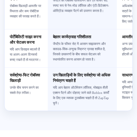
जैपटैप की रोबॉक्स पोजिशनिंग और ऐप फीचर सेट
स्पष्ट रूप से गेम-मोड लॉजिक और एंटी-डिटेक्शन-
रोबॉक्स खिलाड़ी आमतौर पर
अधिकांश विकल
ओरिएंटेड व्यवहार पैटर्न को उजागर करता है।
स्थिरता और कम रोबोटिक
सत्रों के आस
व्यवहार की परवाह करते हैं।
सामान्य-उद्दे
किए जाते हैं।
पोर्टेबिलिटी साझा करना
बेहतर कार्यप्रवाह गतिशीलता
आमतौर पर 
और सेटअप करना
जैपटैप के फीचर सेट में आसान साझाकरण और
अन्य उपकरण
क्लाउड-सिंक-उन्मुख स्क्रिप्ट प्रवाह शामिल है,
सुविधाजनक स
यदि आप डिवाइस बदलते हैं
जिससे उपकरणों के बीच सफल सेटअप को
हॉटकी और प्ल
या अलग-अलग दिनचर्या
स्थानांतरित करना आसान हो जाता है।
बनाए रखते हैं तो मददगार।
सर्वश्रेष्ठ-फिट रोबॉक्स
उन खिलाड़ियों के लिए सर्वश्रेष्ठ जो अधिक
साधारण डेस
खिलाड़ी
नियंत्रण चाहते हैं
यदि आपका का
बुनियादी क्
उनके बीच चयन करने का
यदि आप बेहतर ऑटोमेशन लॉजिक, मोबाइल-शैली
स्टाइल स्वच
सबसे तेज़ तरीका।
एक्शन पैटर्न और दोहराए जाने वाले Roblox कार्यों
क्लिकर चुनें
के लिए एक व्यापक टूलबॉक्स चाहते हैं तो ZapTap
चुनें।