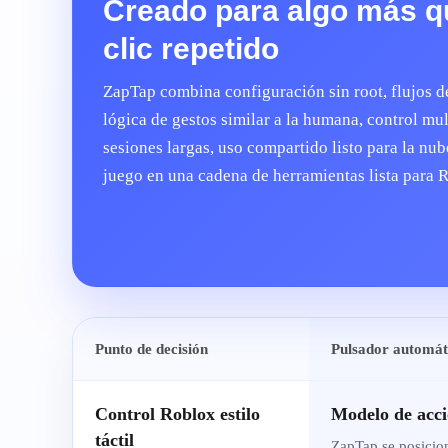
Creado para algo más q
clic repetido
ZapTap combina configuración sin root, flujos d
lógica de gestos similar a la humana, control m
sesiones largas, uso compartido listo para la n
juego en una cadena de herramientas lista para 
Punto de decisión
Pulsador automá
Control Roblox estilo
Modelo de acc
táctil
ZapTap se posiciona