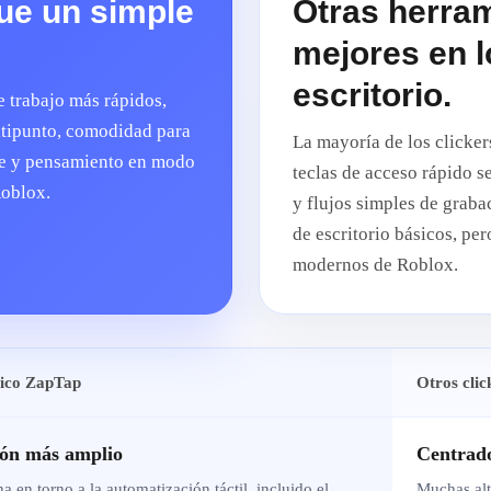
ue un simple
Otras herram
mejores en l
escritorio.
e trabajo más rápidos,
ultipunto, comodidad para
La mayoría de los clicker
ube y pensamiento en modo
teclas de acceso rápido se
Roblox.
y flujos simples de graba
de escritorio básicos, per
modernos de Roblox.
tico ZapTap
Otros clic
ión más amplio
Centrado
 en torno a la automatización táctil, incluido el
Muchas alte