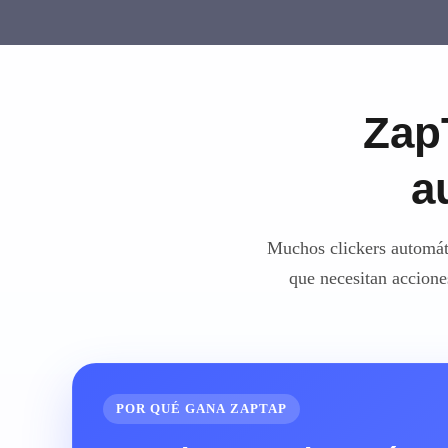
ZapT
a
Muchos clickers automáti
que necesitan acciones
POR QUÉ GANA ZAPTAP