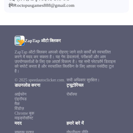
ईमेल:
octopusgames888@gmail.com
ZapTap ऑटो क्लिकर
ZapTap ऑटो क्लिकर आपको दोहराए जाने वाले कार्यों को स्वचालित
करने में मदद कर सकता है। यह गेम डेवलपर्स, परीक्षकों और आम
उपयोगकर्ताओं के लिए एक आदर्श विकल्प है। यह सभी प्लेटफ़ॉर्म डिवाइस
को सपोर्ट करता है और स्वचालित क्लिकिंग के लिए आपका पसंदीदा टूल
है।
© 2025 speedautoclicker.com. सभी अधिकार सुरक्षित।
डाउनलोड करना
ट्यूटोरियल
आईफोन
रोबॉक्स
एंड्रॉयड
मैक
विंडोज़
Chrome बुक
माइक्रोसॉफ्ट
मदद
हमारे बारे में
सामान्य प्रश्न
गोपनीयता नीति