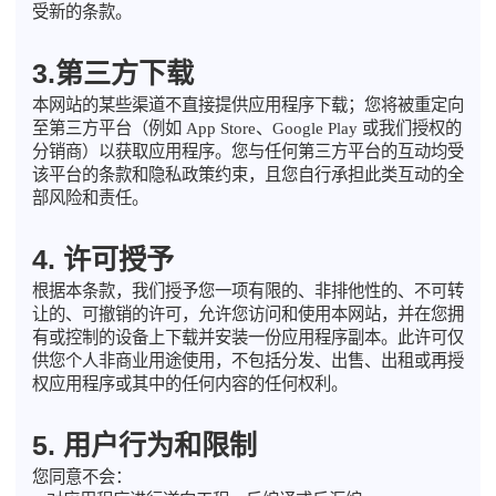
受新的条款。
3.第三方下载
本网站的某些渠道不直接提供应用程序下载；您将被重定向
至第三方平台（例如 App Store、Google Play 或我们授权的
分销商）以获取应用程序。您与任何第三方平台的互动均受
该平台的条款和隐私政策约束，且您自行承担此类互动的全
部风险和责任。
4. 许可授予
根据本条款，我们授予您一项有限的、非排他性的、不可转
让的、可撤销的许可，允许您访问和使用本网站，并在您拥
有或控制的设备上下载并安装一份应用程序副本。此许可仅
供您个人非商业用途使用，不包括分发、出售、出租或再授
权应用程序或其中的任何内容的任何权利。
5. 用户行为和限制
您同意不会：